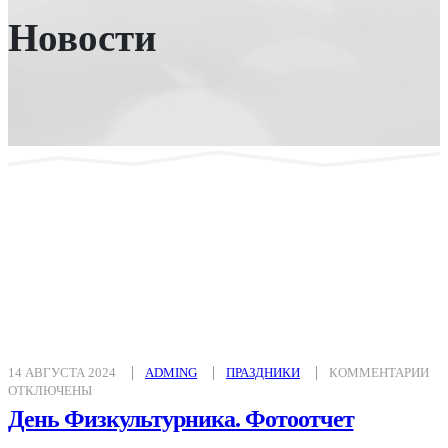
Новости
К
14 АВГУСТА 2024
ADMING
ПРАЗДНИКИ
КОММЕНТАРИИ
ЗА
ОТКЛЮЧЕНЫ
ДЕ
ФИ
День Физкультурника. Фотоотчет
ФО